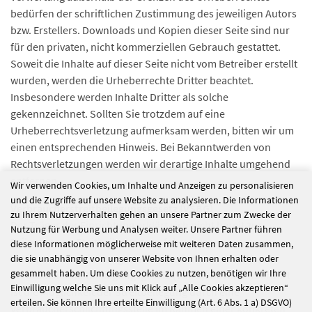
bedürfen der schriftlichen Zustimmung des jeweiligen Autors
bzw. Erstellers. Downloads und Kopien dieser Seite sind nur
für den privaten, nicht kommerziellen Gebrauch gestattet.
Soweit die Inhalte auf dieser Seite nicht vom Betreiber erstellt
wurden, werden die Urheberrechte Dritter beachtet.
Insbesondere werden Inhalte Dritter als solche
gekennzeichnet. Sollten Sie trotzdem auf eine
Urheberrechtsverletzung aufmerksam werden, bitten wir um
einen entsprechenden Hinweis. Bei Bekanntwerden von
Rechtsverletzungen werden wir derartige Inhalte umgehend
entfernen.
Wir verwenden Cookies, um Inhalte und Anzeigen zu personalisieren
und die Zugriffe auf unsere Website zu analysieren. Die Informationen
Verbraucherstreitbeilegungsgesetz (VSBG)
zu Ihrem Nutzerverhalten gehen an unsere Partner zum Zwecke der
Der Träger der Einrichtung erklärt sich nicht bereit zur
Nutzung für Werbung und Analysen weiter. Unsere Partner führen
Teilnahme an Steitbeilegungsverfahren vor
diese Informationen möglicherweise mit weiteren Daten zusammen,
Verbraucherschlichtungsstellen im Sinne von § 36 Abs. 1
die sie unabhängig von unserer Website von Ihnen erhalten oder
gesammelt haben. Um diese Cookies zu nutzen, benötigen wir Ihre
Verbrauchersteitbeilegungsgesetz (VSBG). Davon unberührt
Einwilligung welche Sie uns mit Klick auf „Alle Cookies akzeptieren“
ist die Möglichkeit der Streitbeilegung durch eine
erteilen. Sie können Ihre erteilte Einwilligung (Art. 6 Abs. 1 a) DSGVO)
Verbraucherschlichtungsstelle im Rahmen einer konkreten